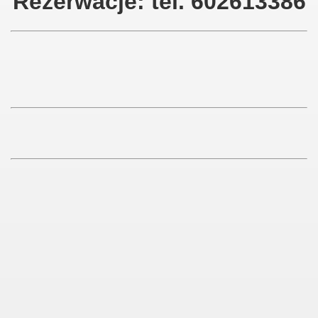
Rezerwacje: tel. 602613386